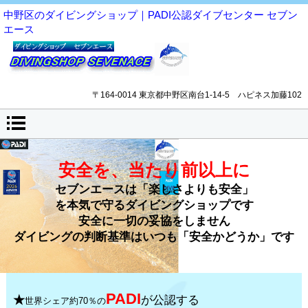
中野区のダイビングショップ｜PADI公認ダイブセンター セブン
エース
〒164-0014 東京都中野区南台1-14-5 ハピネス加藤102
安全を、当たり前以上に
セブンエースは「楽しさよりも安全」
を本気で守るダイビングショップです
安全に一切の妥協をしません
ダイビングの判断基準はいつも「安全かどうか」です
PADI
★
が公認する
世界シェア約70％の