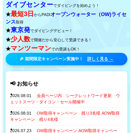
ダイブセンター
でダイビングを始めよう！
最短3日
★
オープンウォーター（OW)ライセ
からPADI
ンス
取得
東京発
★
でダイビングデビュー！
少人数
★
で開催だから安心して受講できる！
マンツーマン
★
での受講もOK！
🎉 期間限定キャンペーン実施中！
詳しく見る →
📢 お知らせ
2026.08.01
会員ページ内 シークレットワード更新 ウ
ェットスーツ・ダイコン・セール開催中
2026.08.01
OW取得キャンペーン 残り3名様 AOW取得
キャンペーン 残り4名様
2026.07.23
OW取得キャンペーン AOW取得キャンペー