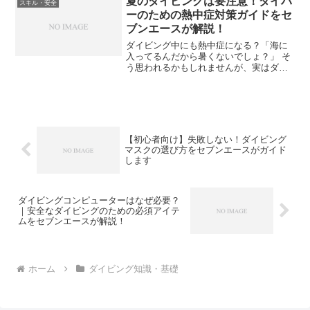
夏のダイビングは要注意！ダイバ
スキル・安全
を書きたいと思います。まずはオー...
ーのための熱中症対策ガイドをセ
ブンエースが解説！
ダイビング中にも熱中症になる？「海に
入ってるんだから暑くないでしょ？」 そ
う思われるかもしれませんが、実はダイ
ビングでも熱中症になるリスクは十分あ
ります。特に、陸上での準備や移動中が
要注意！熱中症は、体内の水分と塩分の
バランスが崩れたり、体...
【初心者向け】失敗しない！ダイビング
マスクの選び方をセブンエースがガイド
します
ダイビングコンピューターはなぜ必要？
｜安全なダイビングのための必須アイテ
ムをセブンエースが解説！
ホーム
ダイビング知識・基礎