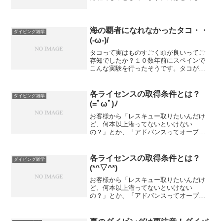
さく退化しています。三脚魚ともよばれ
るそうです。面白いですね(*^-^*)次に、リ
ュウグウノツカイ水族館に行くとはく製
や標本を見る...
海の覇者になれなかったタコ・・
ダイビング雑学
(-ω-)/
タコって実はものすごく頭が良いってご
存知でしたか？１０数年前にスペインで
こんな実験を行ったそうです。タコがビ
ンの蓋のコルクを開けられるかどうかと
いう実験です。結果はどのタコも蓋を開
けられたそうです。でもタコって子育て
各ライセンスの取得条件とは？
ダイビング雑学
はしませんし、単独行動な...
(=ﾟωﾟ)ﾉ
お客様から「レスキュー取りたいんだけ
ど、何本以上潜ってないといけない
の？」とか、「アドバンスってオープン
取ってからどのくらいで取ればいい
の？」といった質問を受けます。そこで
今回はライセンスの種類とその取得条件
各ライセンスの取得条件とは？
ダイビング雑学
を書きたいと思います。まずはオー...
(*^▽^*)
お客様から「レスキュー取りたいんだけ
ど、何本以上潜ってないといけない
の？」とか、「アドバンスってオープン
取ってからどのくらいで取ればいい
の？」といった質問を受けます。そこで
今回はライセンスの種類とその取得条件