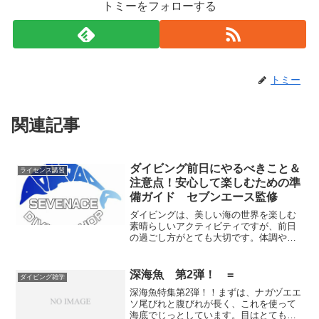
トミーをフォローする
トミー
関連記事
ダイビング前日にやるべきこと＆
ライセンス講習
注意点！安心して楽しむための準
備ガイド セブンエース監修
ダイビングは、美しい海の世界を楽しむ
素晴らしいアクティビティですが、前日
の過ごし方がとても大切です。体調や準
備のミスがあると、せっかくのダイビン
グが台無しになってしまうことも。そこ
で今回は、ダイビング前日に気をつける
深海魚 第2弾！ =
ダイビング雑学
べきポイントを詳しくご紹介します！
深海魚特集第2弾！！まずは、ナガヅエエ
ソ尾びれと腹びれが長く、これを使って
海底でじっとしています。目はとても小