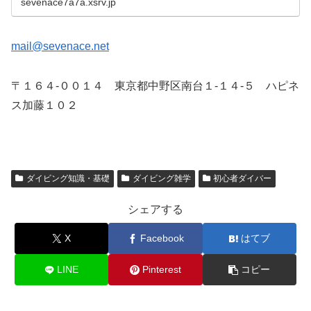
sevenace7a7a.xsrv.jp
mail@sevenace.net
〒１６４-００１４ 東京都中野区南台１-１４-５ ハピネ
ス加藤１０２
ダイビング知識・基礎
ダイビング雑学
初心者ダイバー
シェアする
X
Facebook
はてブ
LINE
Pinterest
コピー