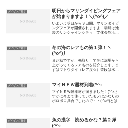
明日からマリンダイビングフェア
ダイビング雑学
が始まりますよ！＼(^o^)／
いよいよ明日から３日間、マリンダイビ
ングフェアが開催されますよ！場所は池
袋のサンシャインシティ 文化会館ホー
ルです。最新の器材や情報に触れられる
良い機会なのでぜひ足を運んでみてくだ
さいね！★２０１７/４/１ より価格改定
冬の海のレアもの第１弾！ヽ
ダイビング雑学
となりました。ご迷惑...
(^o^)丿
まだ秋ですが、先取りして冬に深場から
上がってくるレアものを紹介します。ま
ずはマトウダイ（レア度☆）普段は水深
１００ｍ付近に生息していますが、冬場
は上がってきます。身体にある斑紋が的
に見えるからマトウダイですね。結構頻
マイＮＥＷ器材到着(^^♪
ダイビング雑学
繁に見られるのでレア度は...
マイＮＥＷ軽器材が届きました！(^^♪さ
すがに今まで使っていたモノはかなりの
ボロボロ具合でしたので・・(;^ω^)とは言
えかなり長くお世話になりました。通算
６年位使っていたのかなぁ。きちんと手
入れをしていればこんなに長く使えるん
ですよ(*^...
魚の漢字 読めるかな？第２弾
ダイビング雑学
(^^♪