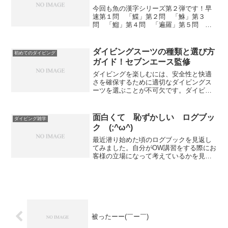
今回も魚の漢字シリーズ第２弾です！早
速第１問 「鰈」第２問 「鮴」第３
問 「鰡」第４問 「遍羅」第５問
「翻車魚」「鰈」は見た事があるのでは
ないでしょうかね。「遍羅」もなんとな
く読めますよね。残りの３つが難問です
ダイビングスーツの種類と選び方
初めてのダイビング
ねぇ(*´ω｀*)それでは画...
ガイド！セブンエース監修
ダイビングを楽しむには、安全性と快適
さを確保するために適切なダイビングス
ーツを選ぶことが不可欠です。ダイビン
グスーツは、冷たい水から体温を保護し
たり、水圧から守るための重要なギアで
す。今回は、ダイビングスーツの種類と
面白くて 恥ずかしい ログブッ
ダイビング雑学
その選び方について詳しく...
ク (;^ω^)
最近潜り始めた頃のログブックを見返し
てみました。自分がOW講習をする際にお
客様の立場になって考えているかを見つ
め直す為です。初心忘るべからずってや
つですね(‘ω’)ノそこで出てくる恥ずかし
いログブックの内容・・・魚の名前が凄
すぎる・・・恥ず...
被ったーー(￣ー￣)