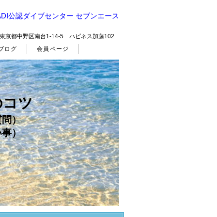
DI公認ダイブセンター セブンエース
14 東京都中野区南台1-14-5 ハピネス加藤102
ブログ
会員ページ
のコツ
質問）
い事）