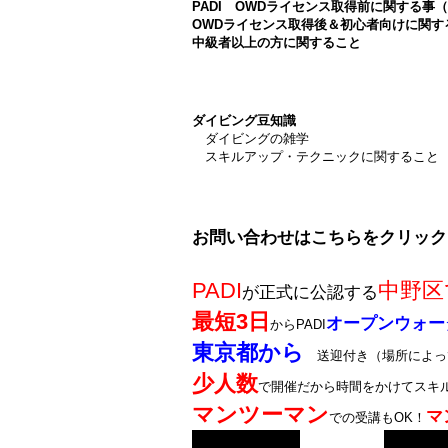
PADI OWDライセンス取得前に関する事
OWDライセンス取得後＆初心者向けに関す
中級者以上の方に関すること
ダイビング豆知識
ダイビングの雑学
スキルアップ・テクニックに関すること
お問い合わせはこちらをクリック
PADI
中野区
が正式に公認する
最短3日
オープンウォー
からPADI
東京都から
送迎付き（場所によっ
少人数
で開催だから時間をかけてスキ
マンツーマン
マ
での受講もOK！