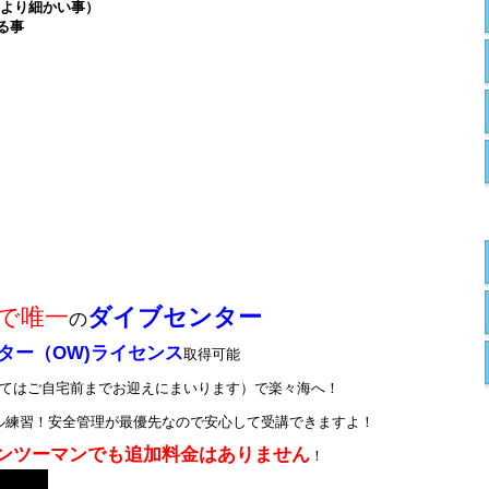
（より細かい事）
る事
で唯一
ダイブセンター
の
ター（OW)ライセンス
取得可能
てはご自宅前までお迎えにまいります）で楽々海へ！
ル練習！安全管理が最優先なので安心して受講できますよ！
ンツーマンでも追加料金はありません
！