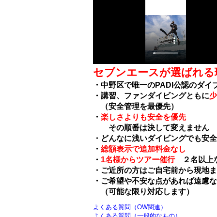
セブンエースが選ばれる
・中野区で唯一のPADI公認のダイ
・講習、ファンダイビングともに
少
（安全管理を最優先）
・
楽しさよりも安全を優先
その順番は決して変えません
・どんなに浅いダイビングでも安全
・
総額表示で追加料金なし
・
1名様からツアー催行
２名以上な
・ご近所の方はご自宅前から現地ま
・ご希望や不安な点があれば遠慮な
（可能な限り対応します）
よくある質問（OW関連）
よくある質問（一般的なもの）