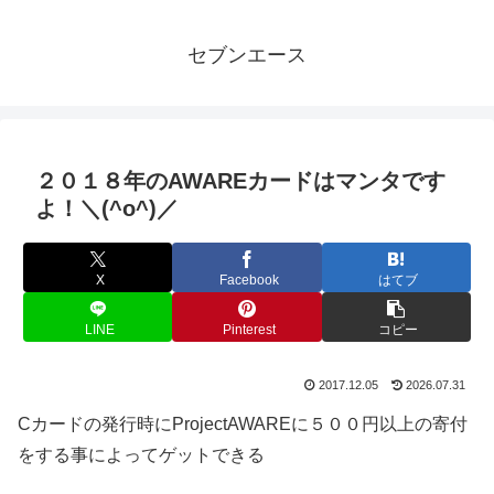
セブンエース
２０１８年のAWAREカードはマンタです
よ！＼(^o^)／
X
Facebook
はてブ
LINE
Pinterest
コピー
2017.12.05
2026.07.31
Cカードの発行時にProjectAWAREに５００円以上の寄付
をする事によってゲットできる