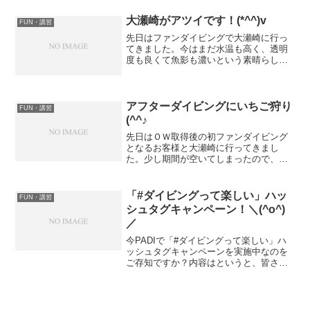
海洋実習２ダイブ●参加年齢：10歳以上ド
リフト・ダイビングとは、潮の流れにの
大瀬崎がアツイです！(*^^)v
FUN・講習
って水中...
先日はファンダイビングで大瀬崎に行っ
てきました。今はまだ水温も高く、透明
度も良くて魚影も濃いという素晴らしい
海です(*^^)v水神前には新しい鳥居も出来
ていますよ(^^♪プーさんの横には結構リ
アルな犬も！ゴロタ沿いはとっても魚影
が濃いです！...
アフターダイビングにいちご狩り
FUN・講習
(^^♪
先日はＯＷ取得後の初ファンダイビング
となるお客様と大瀬崎に行ってきまし
た。少し期間が空いてしまったので、湾
内にてマッタリダイブでした(*^^)v久々に
プーさんと再会の記念写真(*^▽^*)透明度
もかなり回復してきましたよ！水温もい
「#ダイビングって楽しい」ハッ
FUN・講習
い感じに上...
シュタグキャンペーン！＼(^o^)
／
今PADIで「#ダイビングって楽しい」ハ
ッシュタグキャンペーンを実施中なのを
ご存知ですか？内容はというと、皆さん
が撮影した、スクーバダイビングの楽し
さが伝わる写真、動画を、ハッシュタグ
「#ダイビングって楽しい」と共に投稿し
てください。毎月抽...