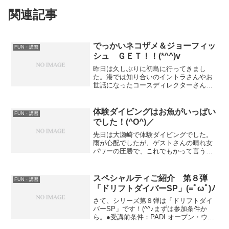
関連記事
でっかいネコザメ＆ジョーフィッ
FUN・講習
シュ ＧＥＴ！！(*^^)v
昨日は久しぶりに初島に行ってきまし
た。港では知り合いのイントラさんやお
世話になったコースディレクターさんに
ばったり遭遇！世の中狭いですね( ﾟДﾟ)
久々に乗るフェリーではカモメにエビせ
んをあげたりしてテンションＵＰ！ダイ
体験ダイビングはお魚がいっぱい
FUN・講習
ビングではとても大き...
でした！(^O^)／
先日は大瀬崎で体験ダイビングでした。
雨が心配でしたが、ゲストさんの晴れ女
パワーの圧勝で、これでもかって言うく
らいの晴天！（笑）ダイビングの神様に
愛されてますね（＾ｖ＾）水中でもお魚
がたくさん寄ってきてくれて、とっても
スペシャルティご紹介 第８弾
FUN・講習
楽しく潜る事が出来ました...
「ドリフトダイバーSP」(=ﾟωﾟ)ﾉ
さて、シリーズ第８弾は「ドリフトダイ
バーSP」です！(^^♪まずは参加条件か
ら。●受講前条件：PADI オープン・ウォ
ーター・ダイバー以上●講習内容：学科＆