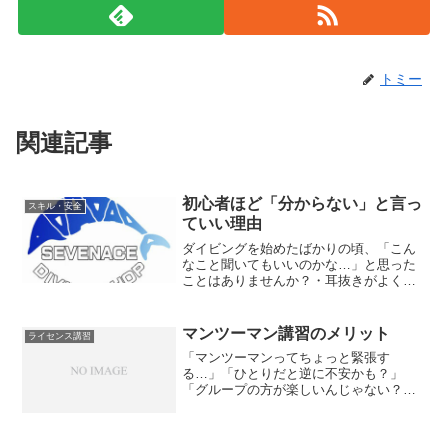
トミー
関連記事
初心者ほど「分からない」と言っ
スキル・安全
ていい理由
ダイビングを始めたばかりの頃、「こん
なこと聞いてもいいのかな…」と思った
ことはありませんか？・耳抜きがよく分
からない・器材の使い方に自信がない・
中性浮力が難しいでも、実はこうした疑
問は、初心者なら誰もが感じることで
マンツーマン講習のメリット
ライセンス講習
す。
「マンツーマンってちょっと緊張す
る…」「ひとりだと逆に不安かも？」
「グループの方が楽しいんじゃない？」
そう思う方、実はとても多いです。でも
講習という視点で見ると、一番安心で、
一番上達が早いのがマンツーマン。イン