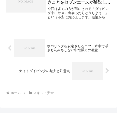
きことをセブンエースが解説しま
す！
今回は多くの方が気にされる「ダイビン
グ中にサメに出会ったらどうしよう…」
という不安にお応えします。結論から言
うと、ダイビング中にサメに襲われる確
率は、極めて低いです。 むしろ、サメと
の出会いはラッキー！と感じるダイバー
も多いほどなんです。■...
ホバリングを安定させるコツ｜水中で浮
きも沈みもしない中性浮力の極意
ナイトダイビングの魅力と注意点
ホーム
スキル・安全