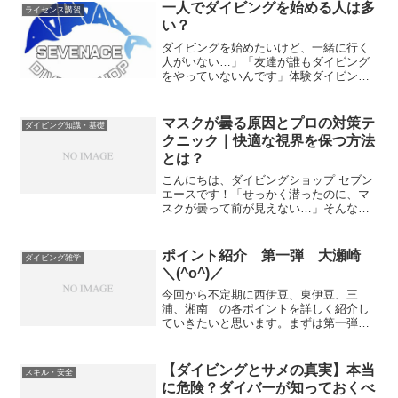
ストラクターとして本音を言うと...
一人でダイビングを始める人は多
ライセンス講習
い？
ダイビングを始めたいけど、一緒に行く
人がいない…」「友達が誰もダイビング
をやっていないんです」体験ダイビング
やライセンス取得の相談で、よく聞く言
葉です。でも安心してください。実は、
一人でダイビングを始める人はとても多
マスクが曇る原因とプロの対策テ
ダイビング知識・基礎
いです。今回は、一人でダイビングを始
クニック｜快適な視界を保つ方法
める人が多い理由についてお話ししま
とは？
す。
こんにちは、ダイビングショップ セブン
エースです！「せっかく潜ったのに、マ
スクが曇って前が見えない…」そんな経
験はありませんか？マスクの曇りは、視
界不良による不安やストレスの原因にな
りますし、景色や生き物をしっかり見る
ポイント紹介 第一弾 大瀬崎
ダイビング雑学
ためにもクリアな視界は...
＼(^o^)／
今回から不定期に西伊豆、東伊豆、三
浦、湘南 の各ポイントを詳しく紹介し
ていきたいと思います。まずは第一弾
『大瀬崎』です。大瀬崎は富士山を仰ぐ
ダイバーのメッカとしてあまりにも有名
なスポットであり、その特徴は何といっ
【ダイビングとサメの真実】本当
スキル・安全
ても“海洋の安定性”と“生物...
に危険？ダイバーが知っておくべ